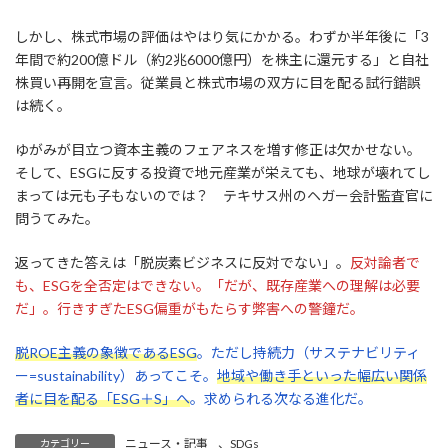
しかし、株式市場の評価はやはり気にかかる。わずか半年後に「3
年間で約200億ドル（約2兆6000億円）を株主に還元する」と自社
株買い再開を宣言。従業員と株式市場の双方に目を配る試行錯誤
は続く。
ゆがみが目立つ資本主義のフェアネスを増す修正は欠かせない。
そして、ESGに反する投資で地元産業が栄えても、地球が壊れてし
まっては元も子もないのでは？ テキサス州のヘガー会計監査官に
問うてみた。
返ってきた答えは「脱炭素ビジネスに反対でない」。
反対論者で
も、ESGを全否定はできない。「だが、既存産業への理解は必要
だ」。行きすぎたESG偏重がもたらす弊害への警鐘だ。
脱ROE主義の象徴であるESG
。ただし持続力（サステナビリティ
ー=sustainability）あってこそ。
地域や働き手といった幅広い関係
者に目を配る「ESG＋S」へ
。求められる次なる進化だ。
ニュース・記事
、
SDGs
カテゴリー