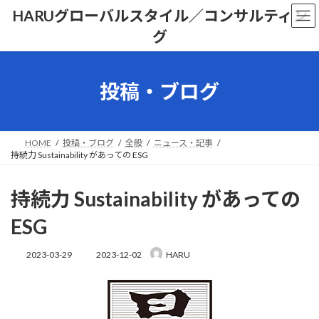
コ
ナ
HARUグローバルスタイル／コンサルティン
ン
ビ
グ
テ
ゲ
ン
ー
ツ
シ
へ
ョ
投稿・ブログ
ス
ン
キ
に
ッ
移
プ
動
HOME
投稿・ブログ
全般
ニュース・記事
持続力 Sustainability があっての ESG
持続力 Sustainability があっての
ESG
最
2023-03-29
2023-12-02
HARU
終
更
新
日
時