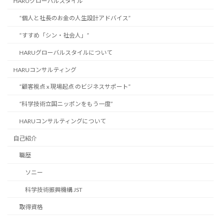
HARUグローバルスタイル
“個人と社長のお金の人生設計アドバイス”
“すすめ「シン・社会人」”
HARUグローバルスタイルについて
HARUコンサルティング
“顧客視点 x 現場起点 のビジネスサポート”
“科学技術立国ニッポンをもう一度”
HARUコンサルティングについて
自己紹介
職歴
ソニー
科学技術振興機構 JST
取得資格