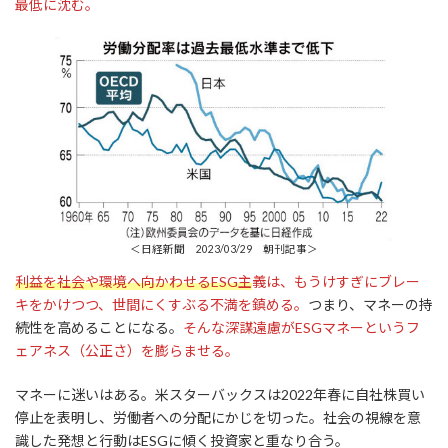
最低に沈む。
＜日経新聞 2023/03/29 朝刊記事＞
利益を社会や環境へ向かわせるESG主
義は、もうけすぎにブレー
キをかけつつ、世間にくすぶる不満を鎮める。
つまり、マネーの持
続性を高めることになる。
そんな深謀遠慮がESGマネーというフ
ェアネス（公正さ）を膨らませる。
マネーに迷いはある。米スターバックスは2022年春に自社株買い
停止を表明し、労働者への分配にかじを切った。社会の視線を意
識した発想と行動はESGに傾く投資家と重なり合う。