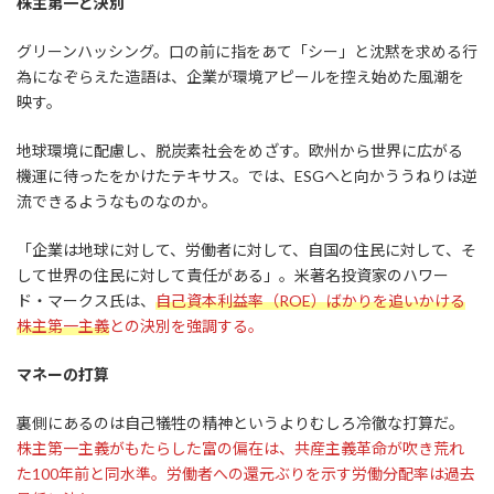
株主第一と決別
グリーンハッシング。口の前に指をあて「シー」と沈黙を求める行
為になぞらえた造語は、企業が環境アピールを控え始めた風潮を
映す。
地球環境に配慮し、脱炭素社会をめざす。欧州から世界に広がる
機運に待ったをかけたテキサス。では、ESGへと向かううねりは逆
流できるようなものなのか。
「企業は地球に対して、労働者に対して、自国の住民に対して、そ
して世界の住民に対して責任がある」。米著名投資家のハワー
ド・マークス氏は、
自己資本利益率（ROE）ばかりを追いかける
株主第一主義
との決別を強調する。
マネーの打算
裏側にあるのは自己犠牲の精神というよりむしろ冷徹な打算だ。
株主第一主義がもたらした富の偏在は、共産主義革命が吹き荒れ
た100年前と同水準。労働者への還元ぶりを示す労働分配率は過去