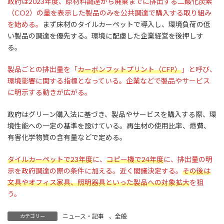
政府は2023年度、原材料調達から廃棄までに排出する二酸化炭素
（CO2）の量を表示した製品のみを公共調達で購入する取り組み
を始める。
まず床材のタイルカーペットで導入し、環境負荷の低
い製品の調達を優先する。環境に配慮した企業経営を後押しす
る。
製品ごとの排出量を「
カーボンフットプリント（CFP）
」と呼び、
環境影響に関する指標となっている。企業などで製品やサービス
に明示する動きが広がる。
政府はグリーン購入法に基づき、製品やサービスを購入する際、環
境性能への一定の基準を設けている。再生材の使用比率、燃費、
有害化学物質の含有量などで定める。
タイルカーペットで23年度
に、
コピー機で24年度
に、排出量の明
示を政府調達の際の条件に加える。近く閣議決定する。
その後は
文具やオフィス家具、照明器具といった製品への対象拡大
を狙
う。
ニュース・記事
、
全般
カテゴリー