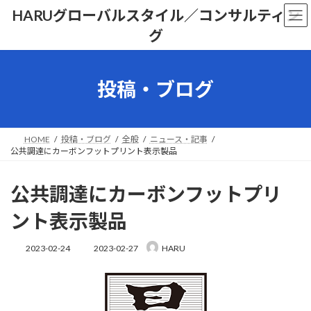
コ
ナ
HARUグローバルスタイル／コンサルティン
ン
ビ
グ
テ
ゲ
ン
ー
ツ
シ
へ
ョ
投稿・ブログ
ス
ン
キ
に
ッ
移
プ
動
HOME
投稿・ブログ
全般
ニュース・記事
公共調達にカーボンフットプリント表示製品
公共調達にカーボンフットプリ
ント表示製品
最
2023-02-24
2023-02-27
HARU
終
更
新
日
時