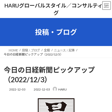
コ
ナ
HARUグローバルスタイル／コンサルティン
ン
ビ
グ
テ
ゲ
ン
ー
ツ
シ
へ
ョ
投稿・ブログ
ス
ン
キ
に
ッ
移
プ
動
HOME
投稿・ブログ
全般
ニュース・記事
今日の日経新聞ピックアップ（2022/12/3）
今日の日経新聞ピックアップ
（2022/12/3）
最
2022-12-03
2022-12-03
HARU
終
更
新
日
時