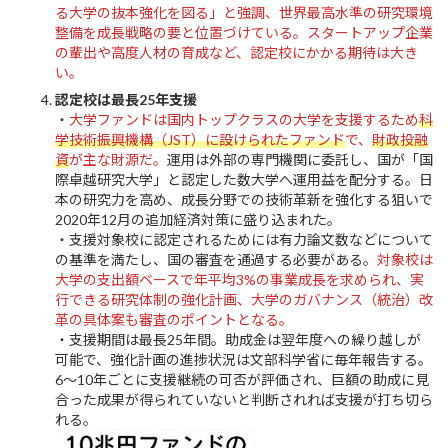
る大学の抜本強化を図る」と強調、世界最高水準の研究環境
整備を成長戦略の要と位置づけている。スタートアップ企業
の輩出や高度人材の育成など、認定校にかかる期待は大き
い。
認定校は最長25年支援
・
大学ファンドは国内トップクラスの大学を支援するため
科
学技術振興機構（JST）に設けられたファンド
で、
財政投融
資
が主な財源だ。
運用は外部の専門機関に委託し、国が「国
際卓越研究大学」と認定した数大学へ運用益を配分する。日
本の研究力を高め、成長分野での技術革新を強化する狙いで
2020年12月の追加経済対策に盛り込まれた。
・支援対象校に認定されるためには有力論文数などについて
の基準を満たし、国の審査を通過する必要がある。
対象校は
大学の支出額ベースで年平均3%の事業成長を求められ、実
行できる研究体制の強化計画、大学のガバナンス（統治）改
革の具体案も審査のポイントとなる。
・支援期間は最長25年間。助成金は翌年度への繰り越しが
可能で、強化計画の進捗状況は文部科学省に毎年報告する。
6～10年ごとに支援継続の可否が評価され、巨額の助成に見
合った成果が得られていないと判断されれば支援が打ち切ら
れる。