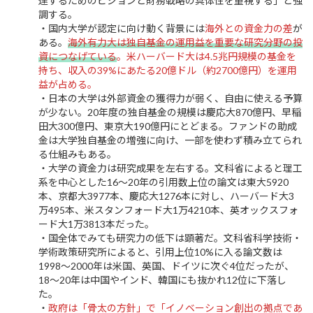
達するためのビジョンと財務戦略の具体性を重視する」と強
調する。
・国内大学が認定に向け動く背景には
海外との資金力の差
が
ある。
海外有力大は独自基金の運用益を重要な研究分野の投
資につなげている
。米ハーバード大は4.5兆円規模の基金を
持ち、収入の39%にあたる20億ドル（約2700億円）を運用
益が占める。
・日本の大学は外部資金の獲得力が弱く、自由に使える予算
が少ない。20年度の独自基金の規模は慶応大870億円、早稲
田大300億円、東京大190億円にとどまる。ファンドの助成
金は大学独自基金の増強に向け、一部を使わず積み立てられ
る仕組みもある。
・大学の資金力は研究成果を左右する。文科省によると理工
系を中心とした16～20年の引用数上位の論文は東大5920
本、京都大3977本、慶応大1276本に対し、ハーバード大3
万495本、米スタンフォード大1万4210本、英オックスフォ
ード大1万3813本だった。
・国全体でみても研究力の低下は顕著だ。文科省科学技術・
学術政策研究所によると、引用上位10%に入る論文数は
1998～2000年は米国、英国、ドイツに次ぐ4位だったが、
18～20年は中国やインド、韓国にも抜かれ12位に下落し
た。
・
政府は「骨太の方針」で「イノベーション創出の拠点であ