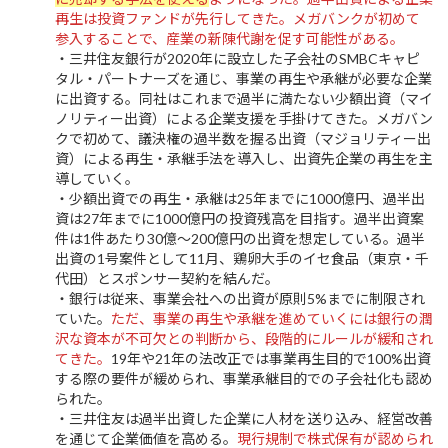
再生は投資ファンドが先行してきた。メガバンクが初めて
参入することで、産業の新陳代謝を促す可能性がある。
・三井住友銀行が2020年に設立した子会社のSMBCキャピ
タル・パートナーズを通じ、事業の再生や承継が必要な企業
に出資する。同社はこれまで過半に満たない少額出資（マイ
ノリティー出資）による企業支援を手掛けてきた。メガバン
クで初めて、議決権の過半数を握る出資（マジョリティー出
資）による再生・承継手法を導入し、出資先企業の再生を主
導していく。
・少額出資での再生・承継は25年までに1000億円、過半出
資は27年までに1000億円の投資残高を目指す。過半出資案
件は1件あたり30億～200億円の出資を想定している。過半
出資の1号案件として11月、鶏卵大手のイセ食品（東京・千
代田）とスポンサー契約を結んだ。
・銀行は従来、事業会社への出資が原則5%までに制限され
ていた。
ただ、事業の再生や承継を進めていくには銀行の潤
沢な資本が不可欠との判断から、段階的にルールが緩和され
てきた。
19年や21年の法改正では事業再生目的で100%出資
する際の要件が緩められ、事業承継目的での子会社化も認め
られた。
・三井住友は過半出資した企業に人材を送り込み、経営改善
を通じて企業価値を高める。
現行規制で株式保有が認められ