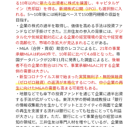
る10年以内に
新たな出資者に株式を譲渡
し、キャピタルゲ
イン（売却益）を得る。
新規株式公開（IPO）
も選択肢に入
れる。
5～10年後には純利益ベースで150億円規模の収益を
目指す。
・企業の株式の過半を取得し、価値を高める手法は投資ファ
ンドなどが手掛けてきた。三井住友の参入の背景には、
デジ
タル化や気候変動対応による企業の経営環境の変化や経営者
の高齢化で、市場の急拡大が見込まれる
ことがある。
・M&A（合併・買収）助言のレコフによると、
21年の事業
承継M&Aは約640件で、10年前に比べて4.6倍となった。
帝
国データバンクが22年11月に発表した調査によると、
後継
者不在の企業の割合は57%で、事業承継M&Aに対する企業
側の需要は大きい。
・
新型コロナウイルス禍で始まった
実質無利子・無担保融資
（ゼロゼロ融資）の返済が本格化
するにつれ、
中小企業の再
生に向けたM&Aの需要
も高まる可能性もある。
・地銀などでも傘下の投資ファンドを通じて企業に過半出資
する手法が広がっている。東洋大学の野崎浩成教授は「銀行
の情報収集能力を生かしてデットとエクイティの両面で企業
の再生を支援する流れは銀行にとっても社会にとっても利益
が大きい」と話す。ただ、銀行にとって事業会社の経営は未
知の領域だ。三井住友は専門人材を増やしているが、企業価