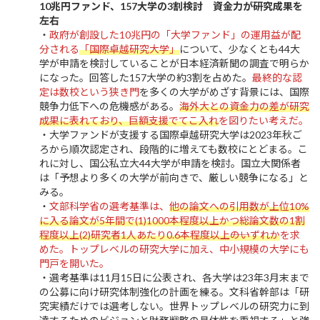
10兆円ファンド、157大学の3割検討 資金力が研究成果を
左右
・
政府が創設した10兆円の「大学ファンド」の運用益が配
分される
「国際卓越研究大学」
について、少なくとも44大
学が申請を検討していることが日本経済新聞の調査で明らか
になった。回答した157大学の約3割を占めた。
最終的な認
定は数校という狭き門
を多くの大学がめざす背景には、国際
競争力低下への危機感がある。
海外大との資金力の差が研究
成果に表れており、巨額支援でてこ入れ
を図りたい考えだ。
・大学ファンドが支援する国際卓越研究大学は2023年秋ご
ろから順次認定され、段階的に増えても数校にとどまる。こ
れに対し、国公私立大44大学が申請を検討。国立大関係者
は「予想より多くの大学が前向きで、厳しい競争になる」と
みる。
・
文部科学省の選考基準は、
他の論文への引用数が上位10%
に入る論文が5年間で(1)1000本程度以上かつ総論文数の1割
程度以上(2)研究者1人あたり0.6本程度以上――のいずれか
を求
めた。トップレベルの研究大学に加え、中小規模の大学にも
門戸を開いた。
・選考基準は11月15日に公表され、各大学は23年3月末まで
の公募に向け研究体制強化の計画を練る。文科省幹部は「研
究実績だけでは選考しない。世界トップレベルの研究力に到