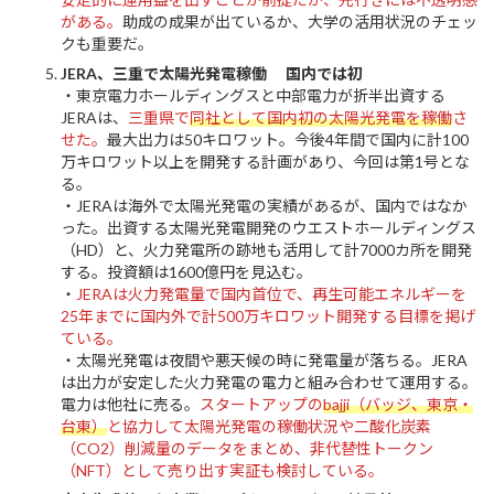
がある。
助成の成果が出ているか、大学の活用状況のチェッ
クも重要だ。
JERA、三重で太陽光発電稼働 国内では初
・東京電力ホールディングスと中部電力が折半出資する
JERAは、
三重県で
同社として国内初の太陽光発電を稼働
さ
せた。
最大出力は50キロワット。今後4年間で国内に計100
万キロワット以上を開発する計画があり、今回は第1号とな
る。
・JERAは海外で太陽光発電の実績があるが、国内ではなか
った。出資する太陽光発電開発のウエストホールディングス
（HD）と、火力発電所の跡地も活用して計7000カ所を開発
する。投資額は1600億円を見込む。
・
JERAは火力発電量で国内首位で、再生可能エネルギーを
25年までに国内外で計500万キロワット開発する目標を掲げ
ている。
・太陽光発電は夜間や悪天候の時に発電量が落ちる。JERA
は出力が安定した火力発電の電力と組み合わせて運用する。
電力は他社に売る。
スタートアップの
bajji（バッジ、東京・
台東）
と協力して太陽光発電の稼働状況や二酸化炭素
（CO2）削減量のデータをまとめ、非代替性トークン
（NFT）として売り出す実証も検討している。