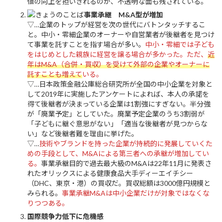
値の向上を担いきれるのか、不透明な面も残されている。
事業承継 M&A型が増加
▽…企業のトップが経営を次の世代にバトンタッチするこ
と。中小・零細企業のオーナーや自営業者が後継者を見つけ
て事業を託すことを指す場合が多い。
中小・零細では子ども
をはじめとした親族に経営を譲る場合が多かった。ただ、
近
年はM&A（合併・買収）を受けて外部の企業やオーナーに
託すことも増えて
いる。
▽…日本政策金融公庫総合研究所が全国の中小企業を対象と
して2019年に実施したアンケートによれば、本人の承諾を
得て後継者が決まっている企業は1割強にすぎない。半分強
が「廃業予定」としていた。廃業予定企業のうち3割弱が
「子どもに継ぐ意思がない」「適当な後継者が見つからな
い」など後継者難を理由に挙げた。
▽…
技術やブランドを持った企業が持続的に発展していくた
めの手段として、M&Aによる第三者への承継が増加してい
る。
事業承継目的で過去最大級のM&Aは22年11月に発表さ
れたオリックスによる健康食品大手ディーエイチシー
（DHC、東京・港）の買収だ。買収総額は3000億円規模と
みられる。
事業承継M&Aは中小企業だけが対象ではなくな
りつつある。
国際競争力低下に危機感