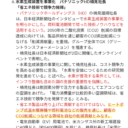
水素生成装置を事業化 パナソニックHD楠見社長
「省エネ技術で競争力発揮」
・
パナソニックホールディングス（HD）
の楠見雄規社長
は、日本経済新聞社のインタビューで
水素生成装置の事業化
を明らかにした。燃料電池開発で培った技術ノウハウなどを
活用するという。
2050年の二酸化炭素（CO2）削減の目標
達成に向けては、製品供給を通じ顧客のCO2排出削減につ
なげる「削減貢献量」を重視。グループ全体でGX（グリー
ントランスフォーメーション）を推進する。
・楠見社長は日本経済新聞社が2日に開催したオンラインイ
ベントで表明した。
・水素生成装置の事業化に関して楠見社長は、コスト競争力
を高める必要性に言及。「水素を安価につくるための研究開
発を進めている」と述べた。
水素が普及する条件としては、
インフラ整備も含めた国の支援の重要性を指摘した。
・楠見社長は脱炭素分野で注力する製品としてエアコンなど
の空調をあげた。「電力消費量が比較的多い空調領域は、省
エネ技術で競争力を発揮できる」とみる。
・
省エネ製品は売り上げに貢献するだけではない。
ヒートポ
ンプ式温水暖房機や燃料電池などの販売を通じ、顧客の
CO2削減につながる領域を自社の削減貢献とみなす。
・電気自動車（EV）用電池で、米カンザス州の新工場建設
に40億ドル（約5400億円）を投じる。楠見社長は「米国と