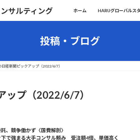
コンサルティング
ホーム
HARUグローバルス
投稿・ブログ
日経新聞ピックアップ（2022/6/7）
プ（2022/6/7）
委託、競争働かず〈国費解剖〉
ナ下で強まる大手コンサル頼み 受注額4倍、単価高く