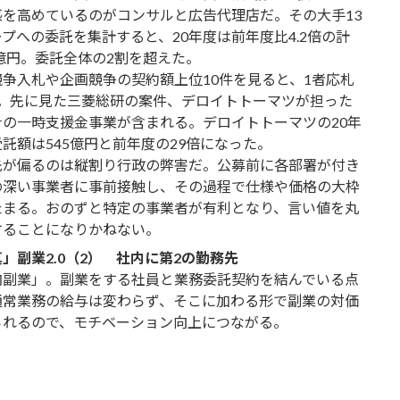
感を高めているのがコンサルと広告代理店だ。その大手13
プへの委託を集計すると、20年度は前年度比4.2倍の計
4億円。委託全体の2割を超えた。
競争入札や企画競争の契約額上位10件を見ると、1者応札
つ。先に見た三菱総研の案件、デロイトトーマツが担った
ナの一時支援金事業が含まれる。デロイトトーマツの20年
託額は545億円と前年度の29倍になった。
先が偏るのは縦割り行政の弊害だ。公募前に各部署が付き
の深い事業者に事前接触し、その過程で仕様や価格の大枠
たまる。おのずと特定の事業者が有利となり、言い値を丸
することになりかねない。
」副業2.0（2） 社内に第2の勤務先
内副業」。副業をする社員と業務委託契約を結んでいる点
通常業務の給与は変わらず、そこに加わる形で副業の対価
られるので、モチベーション向上につながる。