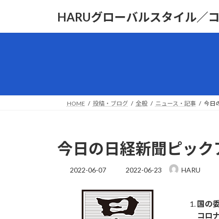
コ
ナ
HARUグローバルスタイル／
ン
ビ
テ
ゲ
ン
ー
ツ
シ
へ
ョ
ス
ン
キ
に
ッ
移
HOME
投稿・ブログ
全般
ニュース・記事
今日の
プ
動
今日の日経新聞ピックアッ
最
2022-06-07
2022-06-23
HARU
終
更
新
国の
日
コロ
時