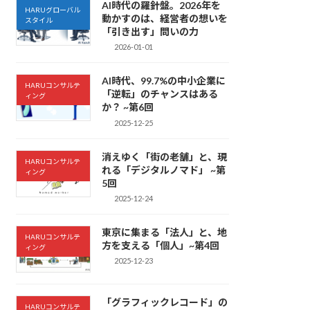
AI時代の羅針盤。2026年を
HARUグローバル
動かすのは、経営者の想いを
スタイル
「引き出す」問いの力
2026-01-01
AI時代、99.7%の中小企業に
HARUコンサルテ
「逆転」のチャンスはある
ィング
か？ ~第6回
2025-12-25
消えゆく「街の老舗」と、現
HARUコンサルテ
れる「デジタルノマド」 ~第
ィング
5回
2025-12-24
東京に集まる「法人」と、地
HARUコンサルテ
方を支える「個人」~第4回
ィング
2025-12-23
「グラフィックレコード」の
HARUコンサルテ