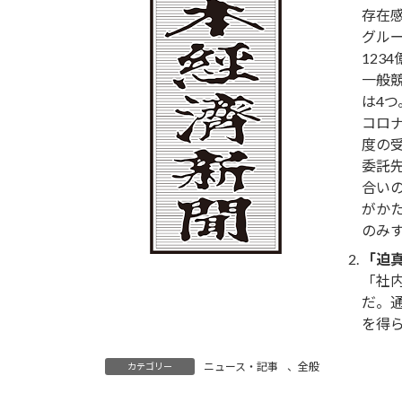
:
存在
グルー
123
一般
は4
コロ
度の受
委託
合い
がか
のみ
「迫真
「社
だ。
を得
ニュース・記事
、
全般
カテゴリー