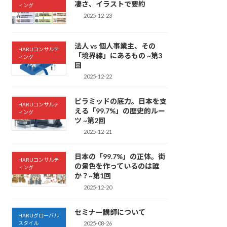
凄さ、イラストで要約
ィング
2025-12-23
法人 vs 個人事業主、その
HARUコンサルテ
「境界線」にあるもの ~第3
ィング
回
2025-12-22
ピラミッドの底力。日本を支
HARUコンサルテ
える「99.7%」の歴史的ルー
ィング
ツ ~第2回
2025-12-21
日本の「99.7%」の正体。街
HARUコンサルテ
の景色を作っているのは誰
ィング
か？~第1回
2025-12-20
セミナー講師について
HARUグローバル
スタイル
2025-08-26