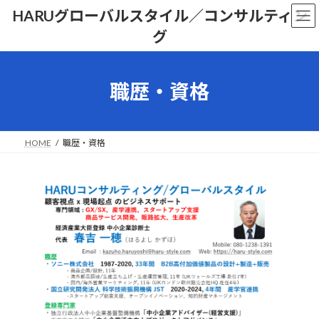
コ
ナ
HARUグローバルスタイル／コンサルティン
ン
ビ
グ
テ
ゲ
ン
ー
ツ
シ
へ
ョ
職歴・資格
ス
ン
キ
に
ッ
移
プ
動
HOME
職歴・資格